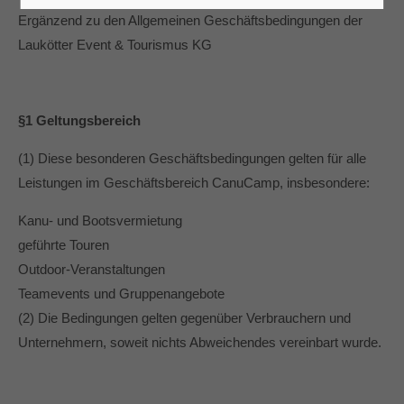
Ergänzend zu den Allgemeinen Geschäftsbedingungen der
24h
Laukötter Event & Tourismus KG
/ 365days
§1 Geltungsbereich
We offer support for our customers
(1) Diese besonderen Geschäftsbedingungen gelten für alle
Mon - Fri 8:00am - 5:00pm
(GMT +1)
Leistungen im Geschäftsbereich CanuCamp, insbesondere:
Get in touch
Kanu- und Bootsvermietung
Cybersteel Inc.
geführte Touren
376-293 City Road, Suite 600
Outdoor-Veranstaltungen
San Francisco, CA 94102
Teamevents und Gruppenangebote
(2) Die Bedingungen gelten gegenüber Verbrauchern und
Have any questions?
Unternehmern, soweit nichts Abweichendes vereinbart wurde.
+44 1234 567 890
Drop us a line