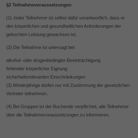
info@yourdomain.com
§2 Teilnahmevoraussetzungen
About us
(1) Jeder Teilnehmer ist selbst dafür verantwortlich, dass er
den körperlichen und gesundheitlichen Anforderungen der
Lorem ipsum dolor sit amet, consectetuer
gebuchten Leistung gewachsen ist.
adipiscing elit.
(2) Die Teilnahme ist untersagt bei:
Aenean commodo ligula eget dolor. Aenean massa.
Cum sociis natoque penatibus et magnis dis parturient
alkohol- oder drogenbedingter Beeinträchtigung
montes, nascetur ridiculus mus. Donec quam felis,
fehlender körperlicher Eignung
ultricies nec.
sicherheitsrelevanten Einschränkungen
(3) Minderjährige dürfen nur mit Zustimmung der gesetzlichen
Vertreter teilnehmen.
(4) Bei Gruppen ist der Buchende verpflichtet, alle Teilnehmer
über die Teilnahmevoraussetzungen zu informieren.