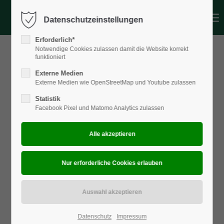
Datenschutzeinstellungen
Login
Erforderlich*
Benutzername
Notwendige Cookies zulassen damit die Website korrekt
funktioniert
Externe Medien
Externe Medien wie OpenStreetMap und Youtube zulassen
Passwort
Statistik
Facebook Pixel und Matomo Analytics zulassen
Anmelden
Register
|
Lost your password?
Support
Lorem ipsum dolor sit amet:
Datenschutz
Impressum