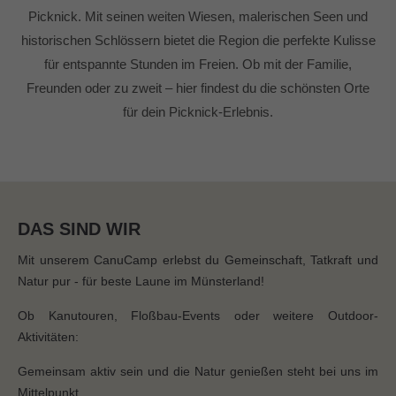
info@yourdomain.com
Picknick. Mit seinen weiten Wiesen, malerischen Seen und
historischen Schlössern bietet die Region die perfekte Kulisse
About us
für entspannte Stunden im Freien. Ob mit der Familie,
Lorem ipsum dolor sit amet, consectetuer
Freunden oder zu zweit – hier findest du die schönsten Orte
adipiscing elit.
für dein Picknick-Erlebnis.
Aenean commodo ligula eget dolor. Aenean massa.
Cum sociis natoque penatibus et magnis dis parturient
montes, nascetur ridiculus mus. Donec quam felis,
ultricies nec.
DAS SIND WIR
Mit unserem CanuCamp erlebst du Gemeinschaft, Tatkraft und
Natur pur - für beste Laune im Münsterland!
Ob Kanutouren, Floßbau-Events oder weitere Outdoor-
Aktivitäten:
Gemeinsam aktiv sein und die Natur genießen steht bei uns im
Mittelpunkt.