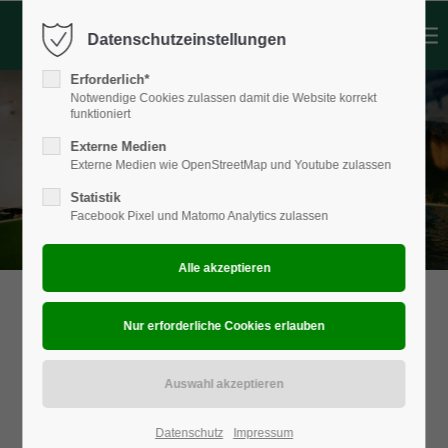
Datenschutzeinstellungen
Login
Erforderlich*
Benutzername
Notwendige Cookies zulassen damit die Website korrekt
funktioniert
Externe Medien
Externe Medien wie OpenStreetMap und Youtube zulassen
Passwort
Statistik
Facebook Pixel und Matomo Analytics zulassen
Anmelden
Register
|
Lost your password?
Support
Lorem ipsum dolor sit amet:
Datenschutz
Impressum