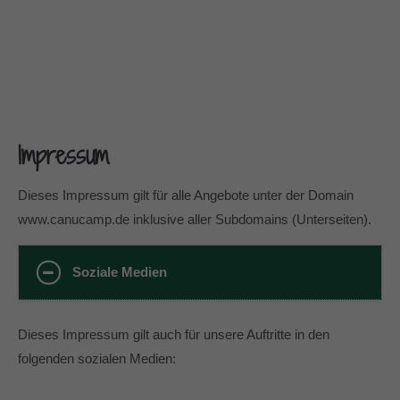
info@yourdomain.com
About us
Lorem ipsum dolor sit amet, consectetuer
adipiscing elit.
Aenean commodo ligula eget dolor. Aenean massa.
Impressum
Cum sociis natoque penatibus et magnis dis parturient
montes, nascetur ridiculus mus. Donec quam felis,
Dieses Impressum gilt für alle Angebote unter der Domain
ultricies nec.
www.canucamp.de inklusive aller Subdomains (Unterseiten).
Soziale Medien
Dieses Impressum gilt auch für unsere Auftritte in den
folgenden sozialen Medien: