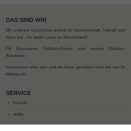
DAS SIND WIR
Mit unserem CanuCamp erlebst du Gemeinschaft, Tatkraft und
Natur pur - für beste Laune im Münsterland!
Ob Kanutouren, Floßbau-Events oder weitere Outdoor-
Aktivitäten:
Gemeinsam aktiv sein und die Natur genießen steht bei uns im
Mittelpunkt.
SERVICE
Kontakt
AGBs
FAQ