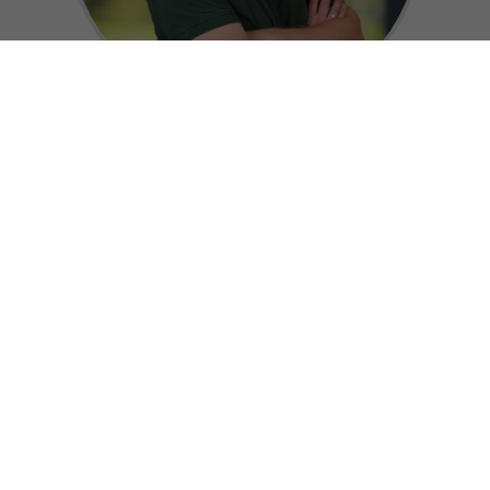
Bernd Laukötter
Münsterland-Botschafter
0 25 73 / 69 79 710
info@canucamp.de
Deine Wünsche im Fokus – Beratung, die
begeistert
Du hast spezielle Wünsche oder Fragen? Wir nehmen uns die