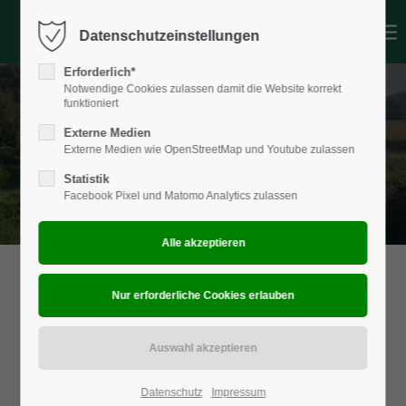
Datenschutzeinstellungen
Login
Erforderlich*
Benutzername
Notwendige Cookies zulassen damit die Website korrekt
funktioniert
Externe Medien
Externe Medien wie OpenStreetMap und Youtube zulassen
Passwort
Statistik
Facebook Pixel und Matomo Analytics zulassen
Anmelden
Register
|
Lost your password?
Support
Lorem ipsum dolor sit amet:
Datenschutz
Impressum