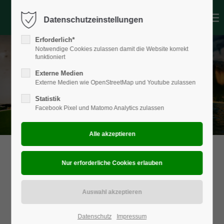
Datenschutzeinstellungen
Login
Erforderlich*
Benutzername
Notwendige Cookies zulassen damit die Website korrekt
funktioniert
Externe Medien
Externe Medien wie OpenStreetMap und Youtube zulassen
Passwort
Statistik
Facebook Pixel und Matomo Analytics zulassen
Anmelden
Register
|
Lost your password?
Support
Lorem ipsum dolor sit amet:
Datenschutz
Impressum