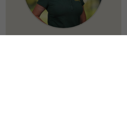
Silke Laukötter
Freizeit-Expertin
0 25 73 / 69 79 710
info@canucamp.de
DAS SIND WIR