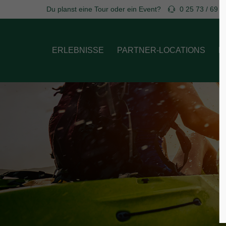
Du planst eine Tour oder ein Event?
0 25 73 / 69 7
Login
Supp
ERLEBNISSE
PARTNER-LOCATIONS
B
Benutzername
Lorem ip
2
Passwort
We offer
Anmelden
Mon - F
Register
|
Lost your password?