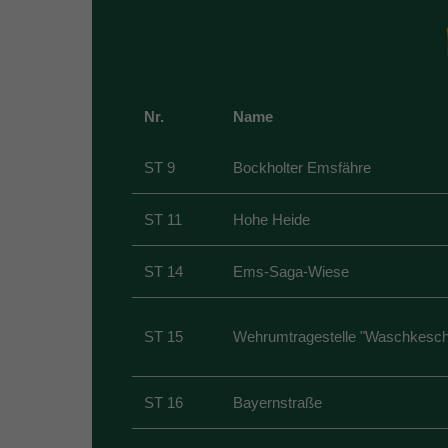
Nr.
Name
ST 9
Bockholter Emsfähre
ST 11
Hohe Heide
ST 14
Ems-Saga-Wiese
ST 15
Wehrumtragestelle "Waschkesc
ST 16
Bayernstraße