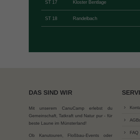
ST 17
Kloster Bentlage
ST 18
Randelbach
DAS SIND WIR
SERV
Kont
Mit unserem CanuCamp erlebst du
Gemeinschaft, Tatkraft und Natur pur - für
AGB
beste Laune im Münsterland!
FAQ
Ob Kanutouren, Floßbau-Events oder