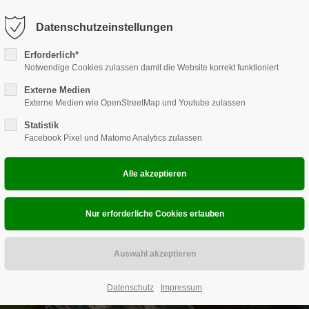
9 710
info@canucamp.de
Datenschutzeinstellungen
ort
Get in touch
Erforderlich*
LOG
Notwendige Cookies zulassen damit die Website korrekt funktioniert
DAS
sum dolor sit amet:
Cybersteel Inc.
376-293 City Road, Suite 600
Externe Medien
Externe Medien wie OpenStreetMap und Youtube zulassen
San Francisco, CA 94102
4h
Statistik
Facebook Pixel und Matomo Analytics zulassen
/ 365days
Have any questions?
+44 1234 567 890
Drop us a line
info@yourdomain.com
 support for our customers
ri 8:00am - 5:00pm
(GMT +1)
Datenschutz
Impressum