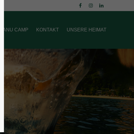
About us
 CANU CAMP
KONTAKT
UNSERE HEIMAT
Lorem ipsum dolor sit amet,
consectetuer adipiscing elit.
Aenean commodo ligula eget dolor.
Aenean massa. Cum sociis natoque
penatibus et magnis dis parturient
montes, nascetur ridiculus mus. Donec
quam felis, ultricies nec.