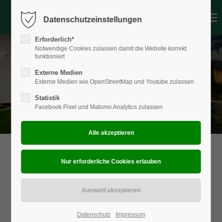
Datenschutzeinstellungen
Login
Erforderlich*
Benutzername
Notwendige Cookies zulassen damit die Website korrekt
funktioniert
Externe Medien
Externe Medien wie OpenStreetMap und Youtube zulassen
Passwort
Statistik
Facebook Pixel und Matomo Analytics zulassen
Anmelden
Register
|
Lost your password?
Support
Lorem ipsum dolor sit amet:
Datenschutz
Impressum