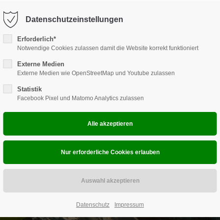
9 710
info@canucamp.de
Datenschutzeinstellungen
ort
Get in touch
Erforderlich*
LOG
Notwendige Cookies zulassen damit die Website korrekt funktioniert
DAS
sum dolor sit amet:
Cybersteel Inc.
376-293 City Road, Suite 600
Externe Medien
Externe Medien wie OpenStreetMap und Youtube zulassen
San Francisco, CA 94102
4h
Statistik
Facebook Pixel und Matomo Analytics zulassen
/ 365days
Have any questions?
+44 1234 567 890
Drop us a line
info@yourdomain.com
 support for our customers
ri 8:00am - 5:00pm
(GMT +1)
Datenschutz
Impressum