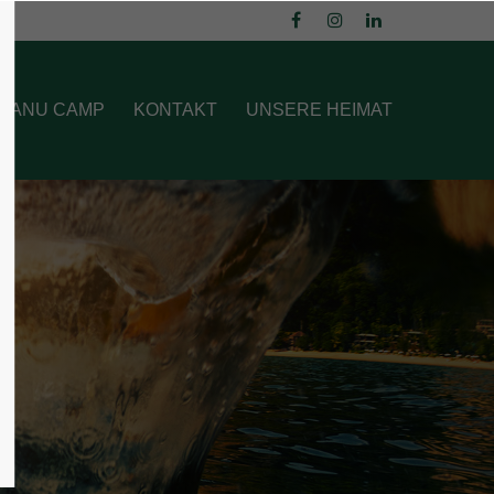
About us
 CANU CAMP
KONTAKT
UNSERE HEIMAT
Lorem ipsum dolor sit amet,
consectetuer adipiscing elit.
Aenean commodo ligula eget dolor.
Aenean massa. Cum sociis natoque
penatibus et magnis dis parturient
montes, nascetur ridiculus mus. Donec
quam felis, ultricies nec.