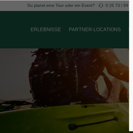
Du planst eine Tour oder ein Event?
0 25 73 / 69 7
Login
Supp
ERLEBNISSE
PARTNER-LOCATIONS
B
Benutzername
Lorem ip
2
Passwort
We offer
Anmelden
Mon - F
Register
|
Lost your password?