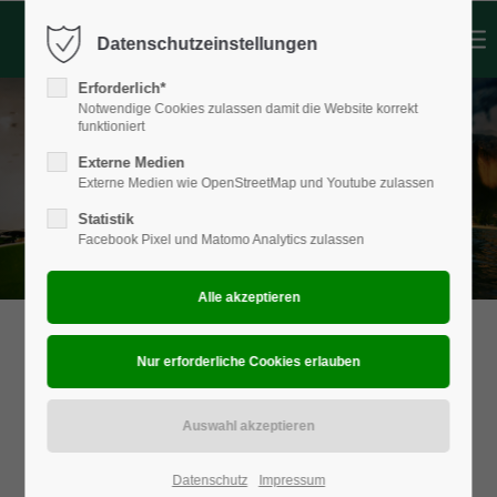
Datenschutzeinstellungen
Login
Erforderlich*
Benutzername
Notwendige Cookies zulassen damit die Website korrekt
funktioniert
Externe Medien
Externe Medien wie OpenStreetMap und Youtube zulassen
Passwort
Statistik
Facebook Pixel und Matomo Analytics zulassen
Anmelden
Register
|
Lost your password?
Support
Lorem ipsum dolor sit amet:
Datenschutz
Impressum