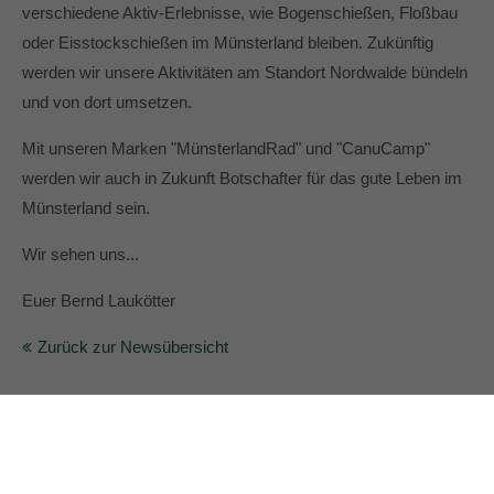
verschiedene Aktiv-Erlebnisse, wie Bogenschießen, Floßbau
oder Eisstockschießen im Münsterland bleiben. Zukünftig
werden wir unsere Aktivitäten am Standort Nordwalde bündeln
und von dort umsetzen.
Mit unseren Marken "MünsterlandRad" und "CanuCamp"
werden wir auch in Zukunft Botschafter für das gute Leben im
Münsterland sein.
Wir sehen uns...
Euer Bernd Laukötter
Zurück zur Newsübersicht
DAS SIND WIR